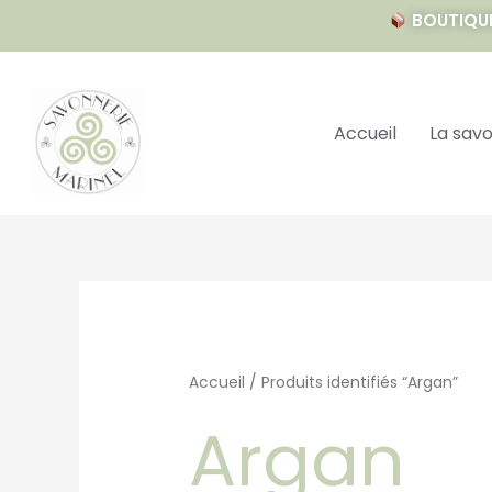
Aller
BOUTIQUE 
au
contenu
Accueil
La sav
Accueil
/ Produits identifiés “Argan”
Argan