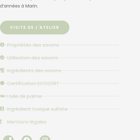
d’années à Marin.
VISITE DE L'ATELIER
Propriétés des savons
Utilisation des savons
Ingrédients des savons
Certification ECOCERT
Huile de palme
Ingrédient toxique sulfate
Mentions légales
P
F
I