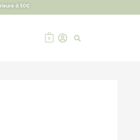
rieure à 50€
0