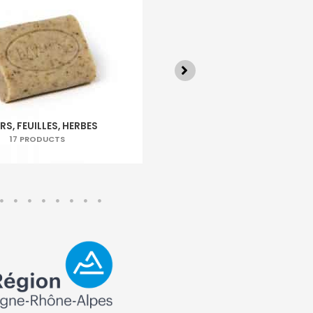
S, FEUILLES, HERBES
HUILES VÉGÉT
17 PRODUCTS
11 PR